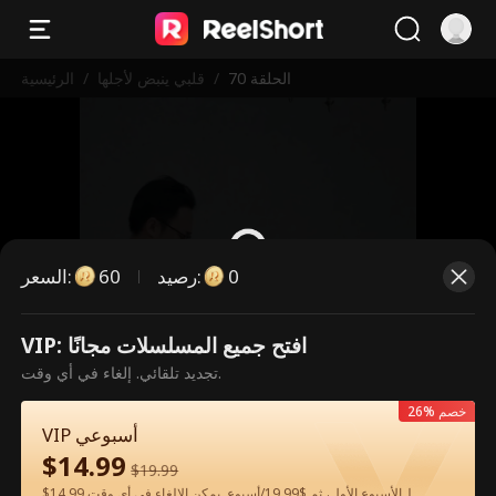
الحلقة 70
/
قلبي ينبض لأجلها
/
الرئيسية
0
:
رصيد
60
:
السعر
VIP: افتح جميع المسلسلات مجانًا
هذه حلقة مدفوعة. يرجى فتح القفل
تجديد تلقائي. إلغاء في أي وقت.
للمشاهدة.
26% خصم
VIP أسبوعي
$
14.99
60
فتح القفل الآن
$
19.99
$14.99 لـالأسبوع الأول، ثم $19.99/أسبوع. يمكن الإلغاء في أي وقت.