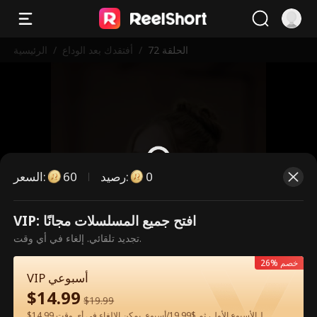
الحلقة 72
/
أفتقدك بعد الوداع
/
الرئيسية
0
:
رصيد
60
:
السعر
VIP: افتح جميع المسلسلات مجانًا
هذه حلقة مدفوعة. يرجى فتح القفل
تجديد تلقائي. إلغاء في أي وقت.
للمشاهدة.
26% خصم
VIP أسبوعي
$
14.99
60
فتح القفل الآن
$
19.99
$14.99 لـالأسبوع الأول، ثم $19.99/أسبوع. يمكن الإلغاء في أي وقت.