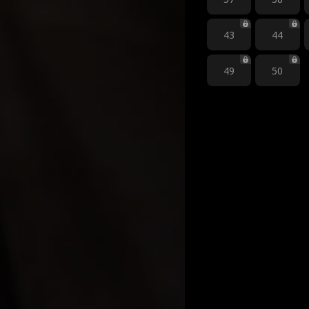
43
44
49
50