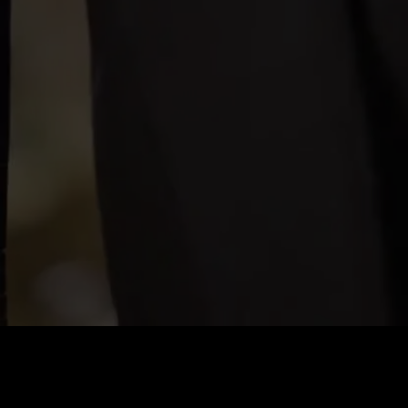
0
:
رصيد
60
:
السعر