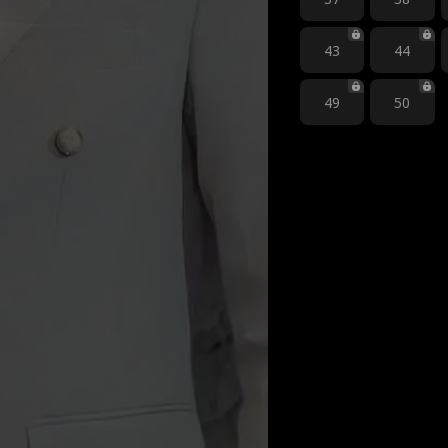
43
44
49
50