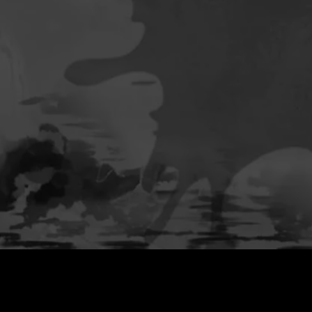
0
:
رصيد
60
:
السعر