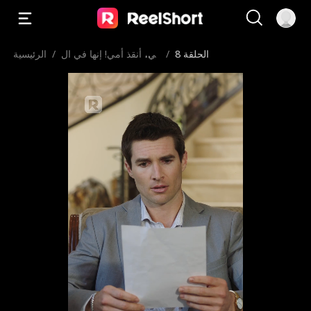
الحلقة 8
/
أبي، أنقذ أمي! إنها في ال
/
الرئيسية
سجن