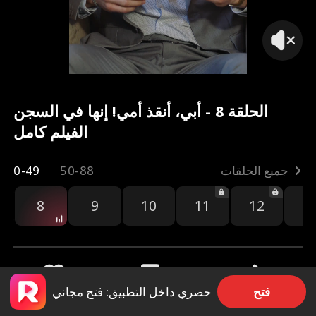
الحلقة 8 - أبي، أنقذ أمي! إنها في السجن
الفيلم كامل
جميع الحلقات
50-88
0-49
8
9
10
11
12
1
فتح
حصري داخل التطبيق: فتح مجاني
مشاركة
44k
649