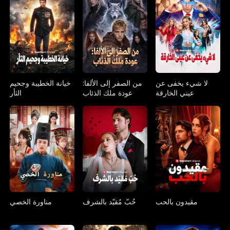
لا شيء يخفى عن
من الصفر إلى الألفا:
خيانة الخطيبة وجحيم
عيني الخارقة
عودة ملك الذئاب
الثأر
مقيدون بالحب
حُبّ مُقيّد بالشرف
مناورة الخصي