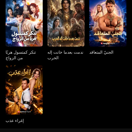
الجنيّ المتعاقد
ندمت بعدما خانت إله
تنكر كمتسول هربًا
الحرب
من الزواج
إغراء عذب