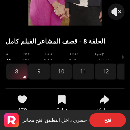
الحلقة 8 - قصف المشاعر الفيلم كامل
جميع
150-
100-
50-
0-
الحلقات
175
149
99
49
8
9
10
11
12
1
مشاركة
6.1k
479
فتح
حصري داخل التطبيق: فتح مجاني