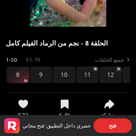
الحلقة 8 - نجم من الرماد الفيلم كامل
جميع الحلقات
51-70
1-50
8
9
10
11
12
1
مشاركة
6.4k
532
فتح
حصري داخل التطبيق: فتح مجاني