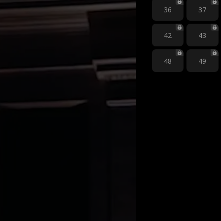
36
37
42
43
48
49