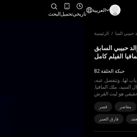
العربية
تاريخي
تحميل
البحث
 حبيبي السا
/
الرئيسية
زعيم المافيا
حب والد حبيبي السابق
افيا الفيلم كامل
حبكة الحلقة 82
ياب لها، وتنفصل عنه،
ل السيد، ملك المافيا.
لحقيقي هو ليث القرش
معاصر
قصر
قد
فارق العمر