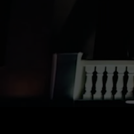
0
:
رصيد
60
:
السعر