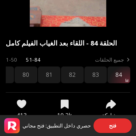
الحلقة 84 - اللقاء بعد الغياب الفيلم كامل
جميع الحلقات
51-84
1-50
79
80
81
82
83
84
مشاركة
10.2k
413
فتح
حصري داخل التطبيق: فتح مجاني