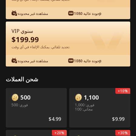
شاهد مجانًا في التطبيق
جودة عالية 1080p
مشاهدة غير محدودة
VIP سنوي
$
199.99
تجديد تلقائي. يمكنك الإلغاء في أي وقت.
جودة عالية 1080p
مشاهدة غير محدودة
الحلقة 85 - زواج سريع وطفل مدلل الفيلم
شحن العملات
كامل
+
10
%
جميع الحلقات
51-87
1-50
500
1,100
فوري: 1,000
فوري: 500
مجاني: 100
82
83
84
85
86
87
$
4.99
$
9.99
+
20
%
+
30
%