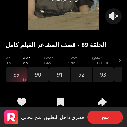
أجل، أجل، بالطبع
الحلقة 89 - قصف المشاعر الفيلم كامل
جميع
150-
100-
50-
0-
الحلقات
175
149
99
49
89
90
91
92
93
9
مشاركة
6.1k
364
فتح
حصري داخل التطبيق: فتح مجاني