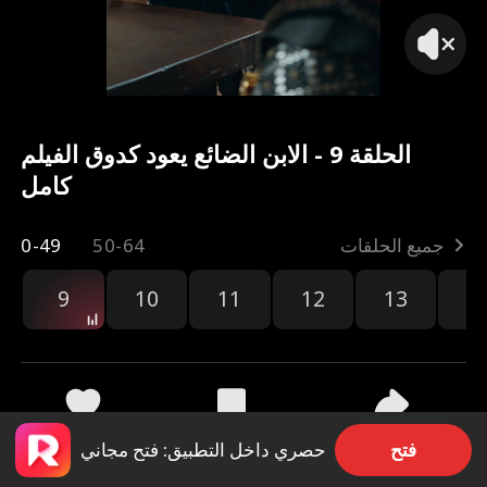
الحلقة 9 - الابن الضائع يعود كدوق الفيلم
كامل
جميع الحلقات
50-64
0-49
9
10
11
12
13
1
مشاركة
7.1k
570
فتح
حصري داخل التطبيق: فتح مجاني