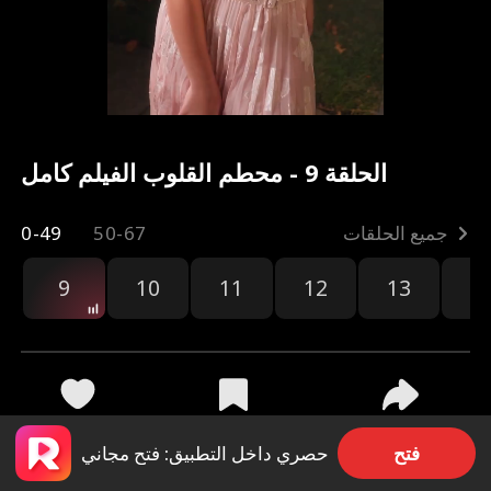
الحلقة 9 - محطم القلوب الفيلم كامل
جميع الحلقات
50-67
0-49
9
10
11
12
13
1
مشاركة
25.6k
4k
فتح
حصري داخل التطبيق: فتح مجاني