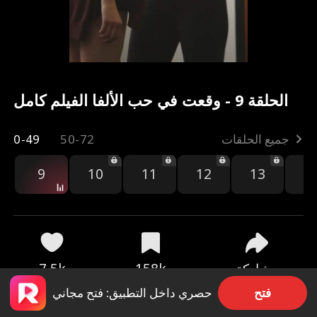
الحلقة 9 - وقعت في حب الألفا الفيلم كامل
جميع الحلقات
50-72
0-49
9
10
11
12
13
1
مشاركة
158k
7.5k
فتح
حصري داخل التطبيق: فتح مجاني