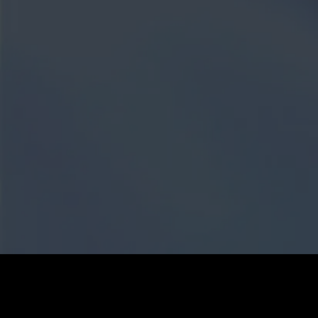
0
:
رصيد
60
:
السعر