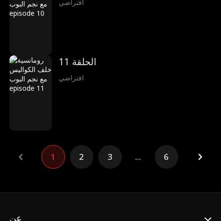
افتراضي
الحلقة 11
افتراضي
1
2
3
...
6
عن