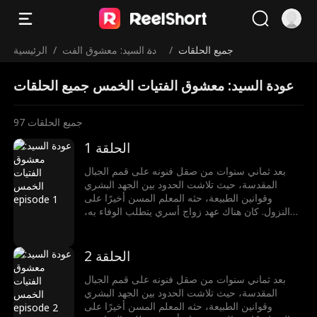
جميع الحلقات
/
عودة السيد: معشوق الفت
/
الرئيسية
يات الخمس
عودة السيد: معشوق الفتيات الخمس جميع الحلقات
جميع الحلقات
97
الحلقة 1
بعد ثماني سنوات من صقل فنونه على قمم الجبال
المقدسة، حيث تلاشت الحدود بين الجهد البشري
وقوانين الطبيعة، حثه المعلم المسن أخيرًا على
النزول. كان هناك عهد زواج أسري يتطلب الوفاء به،
بينما كانت خمس أخوات في الفنون القتالية - لا يزال
ضحكهن يطارد ينابيع الجبال - قد نقشن أساطيرهن منذ
زمن في عالم البشر. واقفًا عند بوابة الحجر حيث انشق
الحلقة 2
ضباب الصباح، وزن اليشم العرائسي في كفه اليسرى
مقابل الخنجر الملطخ بالدم في يده اليمنى. مع أول
بعد ثماني سنوات من صقل فنونه على قمم الجبال
ضوء للفجر، خطا على الطريق المتعرج حيث التفت
المقدسة، حيث تلاشت الحدود بين الجهد البشري
الواجب والانتقام كأفاعي مزدوجة تحت ظله.
وقوانين الطبيعة، حثه المعلم المسن أخيرًا على