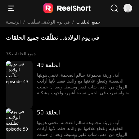
جميع الحلقات
/
في يوم الولادة... تطلّقت
/
الرئيسية
في يوم الولادة... تطلّقت جميع الحلقات
جميع الحلقات
78
الحلقة 49
آية، وريثة مجموعة سالم الضخمة، تخفي هويتها
الحقيقية وتقطع علاقتها مع والدها فقط لأنها أرادت
الزواج من أدهم، شاب فقير وبسيط. وبعد أن حملت
آية واستمرت في الحمل تسعة أشهر، واجهت مشكلة
بسبب وضع الجنين غير المستقر. حين كانت تستعد
للولادة في مستشفى خاص، جاءت “صديقة أدهم” هدير
وقالت إن آية تتصرف بشكل مبالغ فيه، وأنها تفعل ذلك
الحلقة 50
فقط للتمتع وإشباع غرورها. تأثر أدهم بكلام هدير، وقرر
نقل آية إلى مستشفى صغيرة، مما أدى إلى تصاعد
آية، وريثة مجموعة سالم الضخمة، تخفي هويتها
الخلافات بين الطرفين. في هذا الوقت، سالم، والد آية،
الحقيقية وتقطع علاقتها مع والدها فقط لأنها أرادت
وصل مع هدايا كثيرة للاطمئنان عليها، لكنه تعرض
الزواج من أدهم، شاب فقير وبسيط. وبعد أن حملت