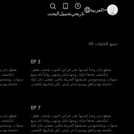
العربية
تاريخي
تحميل
البحث
جميع الحلقات
68
EP 3
تقطع ديان وعداً لجدتها على فراش الموت بإنجاب طفل،
تقطع ديان و
لتكتشف بعدها خيانة زوجها مايلز وتنهي زواجاً دام سبع
لتكتشف بعد
سنوات. وبتشجيع من صديقتها الجريئة ماغي، تقضي ديان ليلة
سنوات. وبتشجيع 
جامحة مع مرافق وسيم يُدعى إيدي، لكن إصابتها بالعشى
جامحة مع مر
الليلي تخفي حقيقة صادمة؛ فإيدي هو في الواقع دومينيك
الليلي تخفي
زميلها في الجامعة الذي أحبها سراً لسنوات. عاد من الخارج
زميلها في الجا
كملياردير لا يرحم، ولن يوقفه شيء عن استعادتها. فهو نهاراً
كملياردير لا ير
رجل أعمال نافذ، وليلاً يلعب طوعاً دور مرافقها المخلص
رجل أعمال ن
EP 7
ليوقعها في حبه.
تقطع ديان وعداً لجدتها على فراش الموت بإنجاب طفل،
تقطع ديان و
لتكتشف بعدها خيانة زوجها مايلز وتنهي زواجاً دام سبع
لتكتشف بعد
سنوات. وبتشجيع من صديقتها الجريئة ماغي، تقضي ديان ليلة
سنوات. وبتشجيع 
جامحة مع مرافق وسيم يُدعى إيدي، لكن إصابتها بالعشى
جامحة مع مر