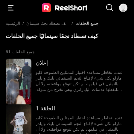
جميع الحلقات
/
كيف تصطاد نجمًا سينمائ
/
الرئيسية
يًا
كيف تصطاد نجمًا سينمائيًا جميع الحلقات
جميع الحلقات
61
إعلان
عندما تخاطر مساعدة اختيار الممثلين الطموحة كليو
مارلو بكل شيء لإقناع النجم السينمائي بليك وايلدر
بالتمثيل في فيلمها، لم تكن تتوقع موافقته، ولا أن
تلتقطها عدسات الباباراتزي وهي تخرج من منزله.
تُوصم كليو بأنها الفتاة التي استغلت جسدها للوصول،
وتصبح الشائعة المفضلة في هوليوود. ولكن بينما تنهار
سمعتها، يبدأ بليك، المعروف ببروده وجفائه، بالوقوف
الحلقة 1
إلى جانبها ودعمها بطرق لم تتخيلها أبدا.
عندما تخاطر مساعدة اختيار الممثلين الطموحة كليو
مارلو بكل شيء لإقناع النجم السينمائي بليك وايلدر
بالتمثيل في فيلمها، لم تكن تتوقع موافقته، ولا أن