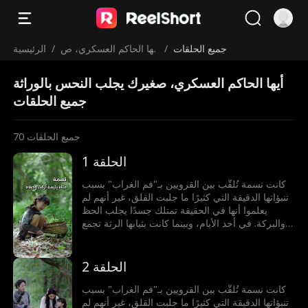
جميع الحلقات
/
أيها الحاكم العسكري، ص
/
الرئيسية
غيرك يجلب النحس بالور
أيها الحاكم العسكري، صغيرك يجلب النحس بالوراثة
اثة
جميع الحلقات
جميع الحلقات
70
الحلقة 1
كانت نسمة تُلقّب بين القرويين بـ"فم الغراب" بسبب
تنبؤاتها الدقيقة التي كثيرًا ما جلبت القلق، غير أنهم لم
يعلموا أنها في الحقيقة تمتلك جسدًا يجلب الحظ
والبركة. في أحد الأيام، وبينما كانت بثيابها الرثة تجمع
الأعشاب البرية، صادفت السيدة هالة زوجة الحاكم
العسكري لمنطقة سدرا التي كانت قد ضلت طريقها.
أخذتها هالة معها إلى قصر الحاكم العسكري، ومنذ
الحلقة 2
لحظة دخولها بدأت البركات تتدفق: الزهور تتفتح فجأة،
والكلب العجوز يستعيد حيويته، لكن ما خفي من
كانت نسمة تُلقّب بين القرويين بـ"فم الغراب" بسبب
قدرات نسمة كان أعظم بكثير…
تنبؤاتها الدقيقة التي كثيرًا ما جلبت القلق، غير أنهم لم