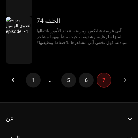
الحلقة 74
آبي غريمة فيليكس ومربيته. تتعقد الأمور بانتقالها
لمنزله لرعايته وشقيقته، حيث تنشأ بينهما مشاعر
متبادلة. فهل تخفي آبي مشاعرها للاحتفاظ بوظيفتها؟
1
...
5
6
7
عن