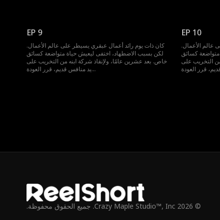
EP 9
EP 10
 عالم الأعمال.
كان ذات يوم رائد أعمال عبقري يسيطر على عالم الأعمال.
متواضعة كسائق
لكن بسبب الاضطهاد، اختفى ليعيش حياة متواضعة كسائق
من التخريب على
خاص. بعد عشرين عامًا، ولإنقاذ شركة ابنه من التخريب على
يد منافس قديم، قرر العودة...
© 2026 Crazy Maple Studio™, Inc. جميع الحقوق محفوظة.