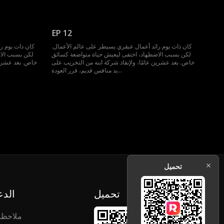
EP 12
كان ذات يوم رائد أعمال عبقري يسيطر على عالم الأعمال.
كان ذات يوم ر
لكن بسبب الاضطهاد، اختفى ليعيش حياة متواضعة كسائق
لكن بسبب الا
خاص. بعد عشرين عامًا، ولإنقاذ شركة ابنه من التخريب على
خاص. بعد عشرين
يد منافس قديم، قرر العودة...
تحميل
تحميل
الدع
ملاحظ