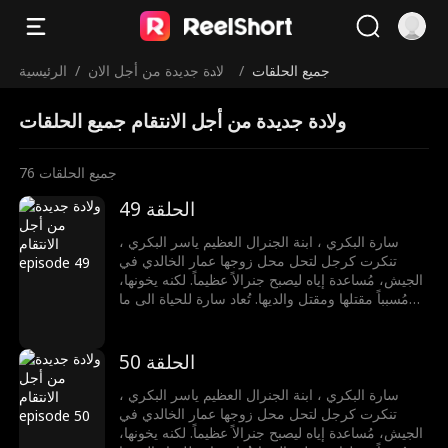
جميع الحلقات
/
ولادة جديدة من أجل الان
/
الرئيسية
تقام
ولادة جديدة من أجل الانتقام جميع الحلقات
جميع الحلقات
76
الحلقة 49
سارة البكري ، ابنة الجنرال العظيم ياسر البكري ،
تنكرت كرجل لتحل محل زوجها عمار الخالدي في
الجيش، مُساعدة إياه ليصبح جنرالاً عظيماً. لكنه يخونها،
مُسبباً مقتلها ومقتل والديها. تُعاد سارة للحياة الى ما
قبل ثلاث سنوات، فتقرر عدم السماح لعمار بخداعها
مجدداً. تكتشف خيانته مع كوثر الشمري ورئيس الوزراء
خالد مع قبائل الذئاب، فتقود هجوم كالنار، تهزمهم،
الحلقة 50
وتفضحهم. تُكرم كملكة الجبل الأسود، تختار الحرية
والسفر بحرية مع مراد المالكي، رافضة إظهار الرحمة
سارة البكري ، ابنة الجنرال العظيم ياسر البكري ،
للأشرار.
تنكرت كرجل لتحل محل زوجها عمار الخالدي في
الجيش، مُساعدة إياه ليصبح جنرالاً عظيماً. لكنه يخونها،