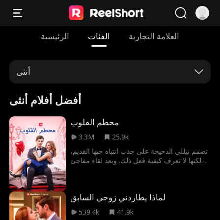
العلامة التجارية
الفئات
الرئيسية
أنثى
أفضل أفلام أنثى
محطم القلوب
3.3M
25.9k
تصمم نيللي الدحيحة على جذب انتباه حبها القديم،
لكنها لا تعرف كيفية فعل ذلك. وبعد لقاء مفاجئ
مع أسامة، أكبر فتى متمرد في المدرسة، تُبرم
صفقة معه ستجعلها تُلاحظ أخيرًا. بمساعدته، تلفت
نيللي انتباه الفتى الذي ترغب فيه، وتبدأ الشرارة
لماذا يطاردني زوجي السابق
بالتطاير... لكن في الاتجاه الخطأ.
539.4k
41.9k