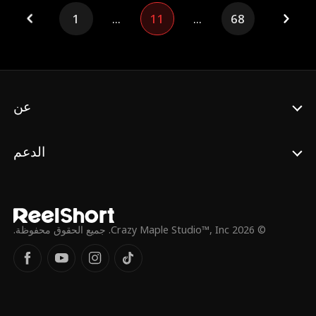
ساعدتهم سراً للنجاح في دراستهم. ورغم ذلك،
1
...
11
...
68
انخدع الإخوة بأختها غير الشقيقة الشريرة وبدأوا
في التنمر عليها، فطردوها وكادوا يضربونها حتى
الموت. وبعد أن أنقذها جدها بالتبني، أدركت أخيراً
حقيقتهم، فقطعت علاقتها بهم وقررت استرداد كل
ما قدمته. وفي النهاية، يدرك الإخوة بعد نيل
عقابهم أن أوريانا هي عائلتهم الحقيقية، ويتوسلون
إليها راكعين طمعاً في مغفرتها.
عن
الدعم
© 2026 Crazy Maple Studio™, Inc. جميع الحقوق محفوظة.