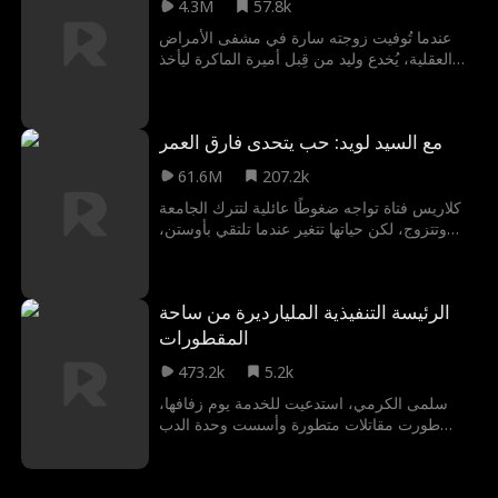
4.3M
57.8k
عندما تُوفيت زوجته سارة في مشفى الأمراض
العقلية، يُخدع وليد من قِبل أميرة الماكرة ليأخذ
ابنته الخطأ. ولم يعلم أن زوجته لا تزال على قيد
الحياة، وقد وُلدت من جديد في صورة سمر،
وشخصيتها البديلة أصبحت قاسية، وعازمة على
مع السيد لويد: حب يتحدى فارق العمر
كشف مخططات أميرة الخبيثة والانتقام من أجل
ابنتها.
61.6M
207.2k
كلاريس فتاة تواجه ضغوطًا عائلية لتترك الجامعة
وتتزوج، لكن حياتها تتغير عندما تلتقي بأوستن،
الرئيس التنفيذي لمجموعة لويد، بعد أن ساعدت
جدته في التخلص محتال. عند اكتشافه معاناتها
المالية، يعرض عليها المال مقابل زواج صوري
الرئيسة التنفيذية المليارديرة من ساحة
لتحقيق رغبة جدته. يشكلان تحالفًا غير متوقع، بينما
يخفي أوستن هويته الحقيقية عنها.
المقطورات
473.2k
5.2k
سلمى الكرمي، استدعيت للخدمة يوم زفافها،
طورت مقاتلات متطورة وأسست وحدة الدب
الرمادي، أكبر وحدة دفاع في العالم. بعد 4 سنوات،
تعود لزوجها تامر لزفاف مفاجئ، لكن بسمة
تسعى لتدمير زواجهما، وأم تامر تسعى لتطليقها.