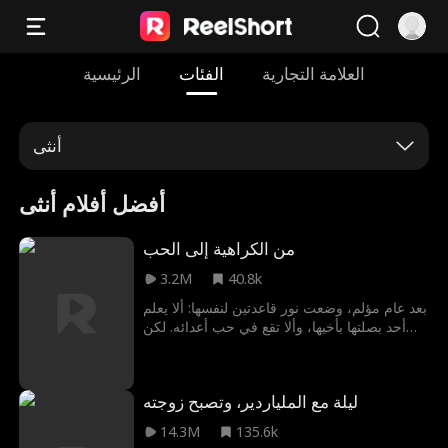
العلامة التجارية
الفئات
الرئيسية
أنثى
أفضل أفلام أنثى
من الكراهية إلى الحب
3.2M
40.8k
بعد عام مؤلم، وضعت نور قاعدتين لنفسها: ألا يعلم
أحد بصلتها بأخيها، وألا تقع في حب أعدائه. لكن
حين يقتحم كريم حياتها بسحره المزعج الذي لا
يُقاوَم، تجد نفسها على وشك كسر القاعدتين معًا
ليلة مع الملياردير، وتصبح زوجته
14.3M
135.6k