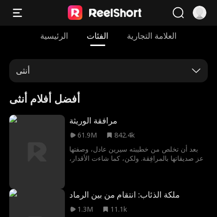
العلامة التجارية
الفئات
الرئيسية
أنثى
أفضل أفلام أنثى
مرافقة الوريثة
61.9M
842.4k
بعد أن تخلص من خطيبته سيرين عادل، وصفتها
أعز صديقاتها بالمرافِقة. ولكن، كما شاءت الأقدار،
تدخل سيرين إلى الغرفة الخطأ وتقضي الليلة مع
جمال سيد – الملياردير الجذاب والرئيس التنفيذي
الذي يحبها في السر.
ملكة الذئاب: انتقام من بين الرماد
1.3M
11.1k