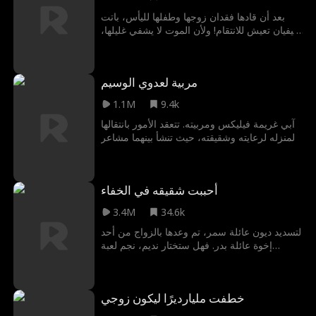
عندما يواجهان الموت معاً، يدركان أن الحياة أقصر
من أن تُهدر بعيدًا عن الحب الحقيقي.
بعد أن قادها فقدان زوجها وطفلها لليأس، باتت
فيفيان تعيش للانتقام! ولأن الموت لا يشفي غليلها،
قررت سرقة زوجها وجعلها تتفرج بحسرة!
مربية لعدوي الوسيم
1.1M
9.4k
آبي غريمة فيليكس ومربيته. تتعقد الأمور بانتقالها
لمنزله لرعايته وشقيقته، حيث تنشأ بينهما مشاعر
متبادلة. فهل تخفي آبي مشاعرها للاحتفاظ
بوظيفتها؟
أحببت شقيقه في الخفاء
3.4M
34.6k
لتسديد ديون عائلة سمر، تم وعدها بالزواج من أحد
إخوة عائلة بدر. فهل ستختار نديم، نجم لعبة
اللاكروس؟ أم نوح، الشاب الوسيم المنعزل؟
وكيف يمكنها أن تقرر، وهي تشعر بانجذاب نحو
كليهما؟
خطفت مليارديرًا ليكون زوجي