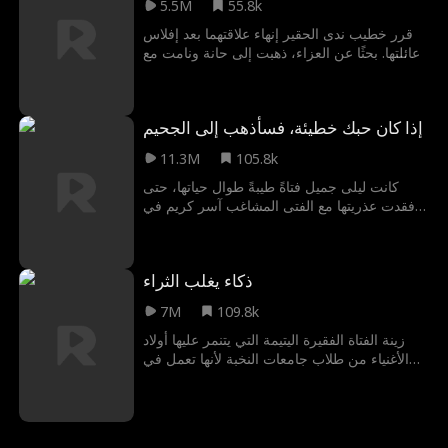
5.5M
55.8k
قرر خطيب ندى الحقير إنهاء علاقتهما بعد إفلاس
عائلتها. بحثًا عن العزاء، ذهبت إلى حانة ونامت مع
أغنى رجل في المدينة، والذي يكون بالصدفة عم
خطيبها السابق!
إذا كان حبك خطيئة، فسأذهب إلى الجحيم
11.3M
105.8k
كانت ليلى جميل فتاةً طيبةً طوال حياتها، حتى
فقدت عذريتها مع الفتى المشاغب آسر كريم في
أول حفلٍ لها في المدرسة الثانوية. وقع الاثنان في
غرام بعضهما البعض، وحملت ليلى. لكن والدها
الواعظ، وعائلة آسر عصابة الأفاعي الحمراء،
ذكاء يغلب الثراء
يريدون الفصل بينهما وأخذ طفلهما. والآن، تعهد
بحمايتها مهما كلف الأمر.
7M
109.8k
زينة الفتاة الفقيرة اليتيمة التي يتنمر عليها أولاد
الأغنياء من طلاب جامعات النخبة لأنها تعمل في
مزرعة, ولكن زينة على وشك أن تهزمهم في
الشيء الذي لا يتوقعونه أبدًا ألا وهو: الرياضيات.