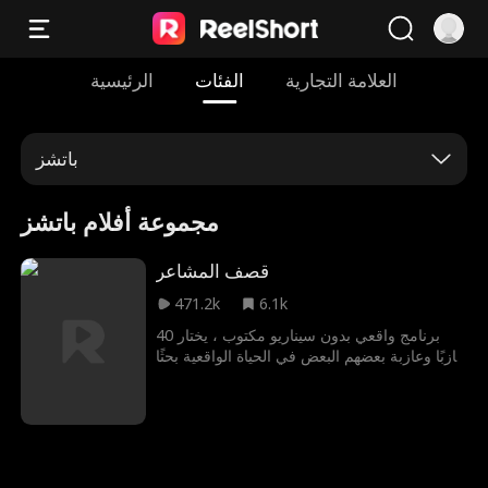
العلامة التجارية
الفئات
الرئيسية
باتشز
مجموعة أفلام باتشز
قصف المشاعر
471.2k
6.1k
برنامج واقعي بدون سيناريو مكتوب ، يختار 40
عازبًا وعازبة بعضهم البعض في الحياة الواقعية بحثًا
عن الحب الحقيقي. يُخوضون سلسلة من مواعدات
مصممة لاختبار التوافق والارتباط وإمكانية
الاستمرار في العلاقة. لكن من فشلوا في العثور
على شريكٍ يحصلون على فرصة ثانية: إذا نجحوا
في تفكيك أي من العلاقات الناشئة للآخرين،
سيحصلون على مكافأة مالية. هل يمكن للحب أن