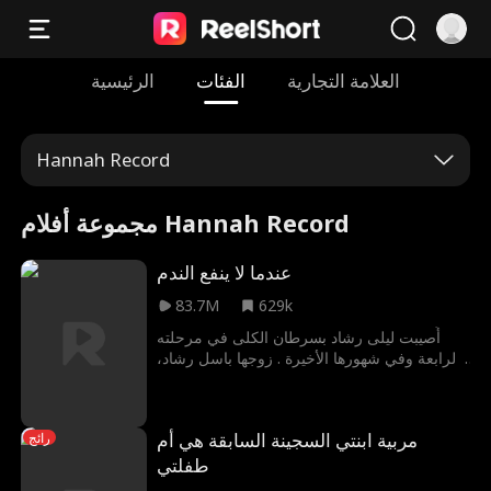
العلامة التجارية
الفئات
الرئيسية
Hannah Record
مجموعة أفلام Hannah Record
عندما لا ينفع الندم
83.7M
629k
أُصيبت ليلى رشاد بسرطان الكلى في مرحلته
الرابعة وفي شهورها الأخيرة . زوجها باسل رشاد،
يبدو مشغولًا بأختها غير الشقيقة ريم، التي تضطر
ليلى للتبرع لها بالدم باستمرار. يعتقد باسل أن ليلى
مجرد باحثة عن المال، بينما تعتقد هي أنه لم يحبها
مربية ابنتي السجينة السابقة هي أم
رائج
أبدًا. يتغير كل شيء عندما يكتشف باسل أن ليلى
على وشك الموت، ولكن قد يكون فات الأوان
طفلتي
ليخبرها أنه كان يحبها طوال هذا الوقت.