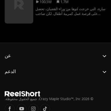
100.5M
1.7M
سارة، التي خرجت لتوها من وراء القضبان، تحصل
على فرصة عمل كمربية أطفال. لكن صاحب
العمل ليس شخصًا عاديًا – إنه أدهم الخالدي،
الملياردير القاسي الذي لا يهتم إلا بابنته الثمينة. بعد
اجتيازها اختباراته الصارمة، تبدأ سارة باختراق قلبه
الجليدي شيئًا فشيئًا، لكنها تخفي سرًا مظلمًا، سرٌ
قد يدمر كل شيء جميل بنته بينهما
عن
الدعم
© 2026 Crazy Maple Studio™, Inc. جميع الحقوق محفوظة.