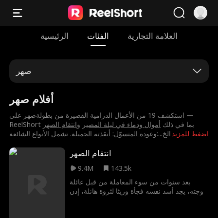
العلامة التجارية
الفئات
الرئيسية
صهر
أفلام صهر
استكشف 19 من الأعمال الدرامية القصيرة من بطولة⁨صهر⁩ على —
ReelShort بما في ذلك
⁨أموال ودماء في ليلة المصير⁩
و
⁨انتقام الصهر⁩
اضغط للمزيد
. تشمل الأنواع الشائعة:⁨الخ
...
و
⁨عودة المتسوّل: أنقذته الجميلة⁩
انتقام الصهر
9.4M
143.5k
بعد سنوات من سوء المعاملة من قبل عائلة
زوجته، يجد أسد نفسه فجأة وريثا لثروة هائلة، إذن
كيف سيحصل على انتقامه الآن وهل نجح فيها؟