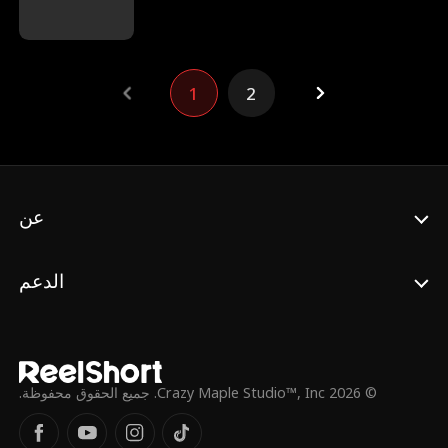
المشرحة. لدهشة الجميع، يُعيد ليو المديرة التنفيذية
إليانور إلى الحياة في المشرحة، مُذهلاً المستشفى
بأكمله. وبفضل براعته الطبية وفنونه القتالية التي
لا تُضاهى، سرعان ما يصنع ليو لنفسه اسماً في
1
2
المدينة، خائضاً علاقات معقدة مع إيزابيل وإليانور
وغيرهما.
عن
الدعم
© 2026 Crazy Maple Studio™, Inc. جميع الحقوق محفوظة.