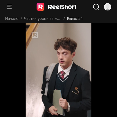
Начало
/
Частни уроци за мо
/
Епизод 1
я съперник
Това е единственият ми шанс