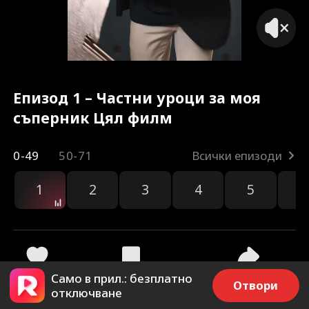
Епизод 1 – Частни уроци за моя
съперник Цял филм
0-49
50-71
Всички епизоди
1
2
3
4
5
6
ър
Само в прил.: безплатно
158
2.6k
Споделяне
Отвори
отключване