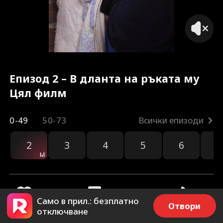
Епизод 2 – В дланта на ръката му
Цял филм
0-49
50-73
Всички епизоди
2
3
4
5
6
7
Само в прил.: безплатно
Отвори
отключване
205
14.5k
Споделяне