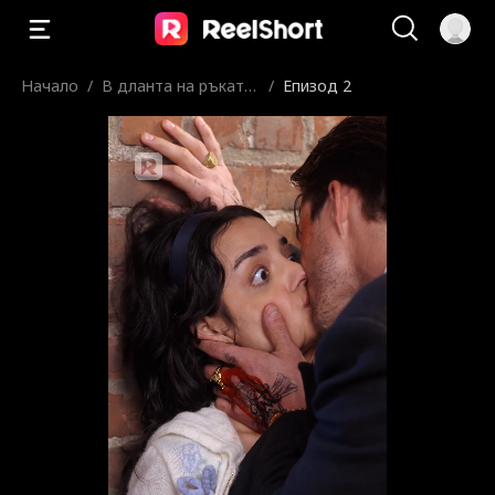
Начало
/
В дланта на ръката
/
Епизод 2
му