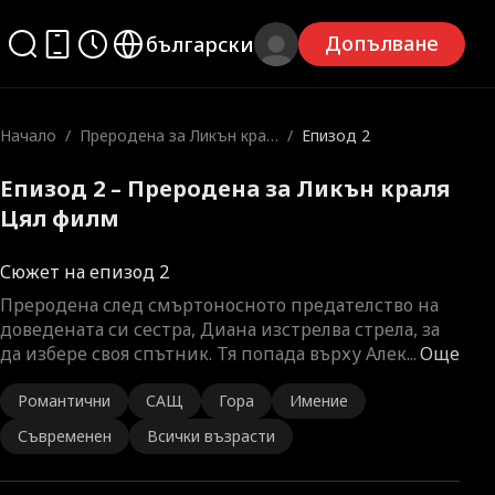
Допълване
български
Начало
/
Преродена за Ликън крал
/
Епизод 2
я
Епизод 2 – Преродена за Ликън краля
Цял филм
Сюжет на епизод 2
Преродена след смъртоносното предателство на
доведената си сестра, Диана изстрелва стрела, за
да избере своя спътник. Тя попада върху Алек
...
Още
Романтични
САЩ
Гора
Имение
Съвременен
Всички възрасти