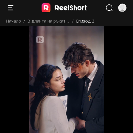
Начало
/
В дланта на ръката
/
Епизод 3
му