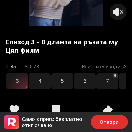
Епизод 3 – В дланта на ръката му
Цял филм
0-49
50-73
Всички епизоди
3
4
5
6
7
8
Само в прил.: безплатно
180
14.6k
Споделяне
Отвори
отключване