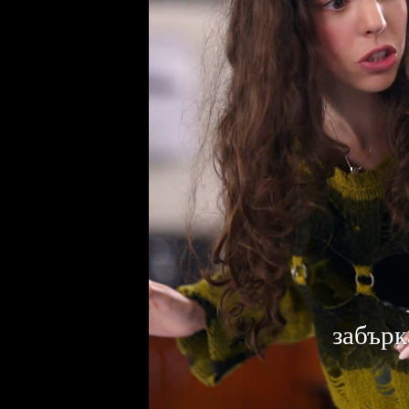
забърк