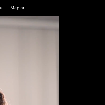
ии
Марка