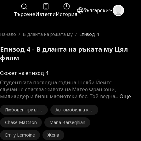
български
Търсене
Изтегли
История
Начало
/
В дланта на ръката му
/
Епизод 4
Епизод 4 – В дланта на ръката му Цял
филм
Сюжет на епизод 4
Студентката последна година Шелби Йейтс
случайно спасява живота на Матео Франкони,
милиардер и бивш мафиотски бос. Той ведна
...
Още
Любовен триъгъ
Автомобилна ка
лник
тастрофа
Chase Mattson
Maria Barseghian
Emily Lemoine
Жена