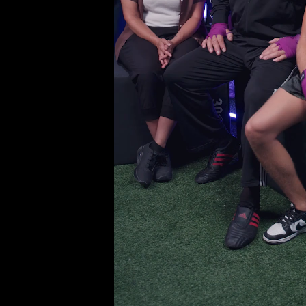
Бивш ди