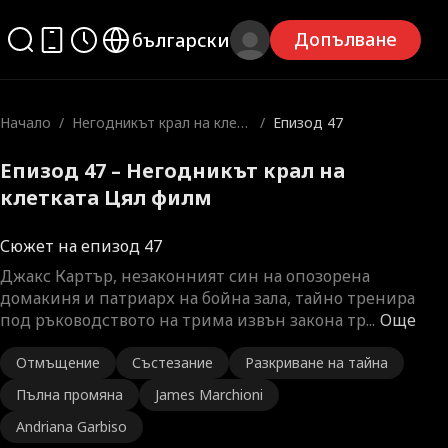
Допълване
български
Начало
/
Негодникът крал на клетк
/
Епизод 47
ата
Епизод 47 – Негодникът крал на
клетката Цял филм
Сюжет на епизод 47
Джакс Картър, незаконният син на опозорена
домакиня и патриарх на бойна зала, тайно тренира
под ръководството на трима извън закона тр
...
Още
Отмъщение
Състезание
Разкриване на тайна
Пълна промяна
James Marchioni
Andriana Garbiso