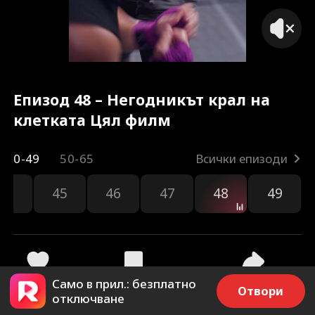
Епизод 48 – Негодникът крал на
клетката Цял филм
0-49
50-65
Всички епизоди
44
45
46
47
48
49
Само в прил.: безплатно
25
1.4k
Споделяне
Отвори
отключване