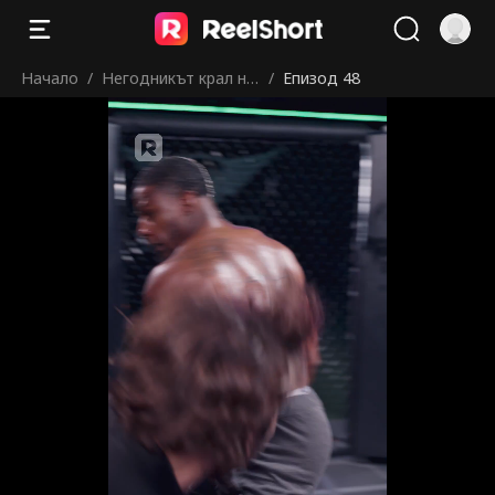
Начало
/
Негодникът крал на
/
Епизод 48
клетката