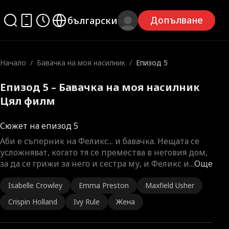
Допълване
български
Начало
/
Бавачка на моя насилник
/
Епизод 5
Епизод 5 – Бавачка на моя насилник
Цял филм
Сюжет на епизод 5
Аби е съперник на Феликс... и бавачка. Нещата се
усложняват, когато тя се премества в неговия дом,
за да се грижи за него и сестра му, и Феликс и
...
Още
Isabelle Crowley
Emma Preston
Maxfield Usher
Crispin Holland
Ivy Rule
Жена