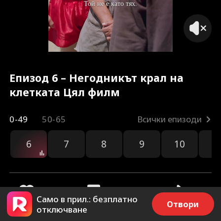
Той не е като тях.
Епизод 6 – Негодникът крал на
клетката Цял филм
0-49
50-65
Всички епизоди
6
7
8
9
10
1
Само в прил.: безплатно
Отвори
отключване
28
1.4k
Споделяне