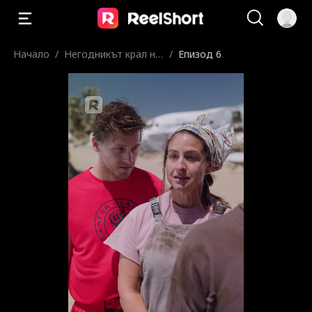
Начало
/
Негодникът крал на
/
Епизод 6
клетката