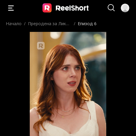
Начало
/
Преродена за Ликън
/
Епизод 6
краля