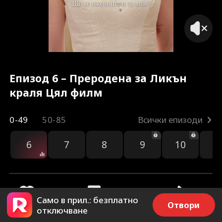
Епизод 6 – Преродена за Ликън
краля Цял филм
0-49
50-85
Всички епизоди
6
7
8
9
10
1
Само в прил.: безплатно
Отвори
отключване
41
2.6k
Споделяне