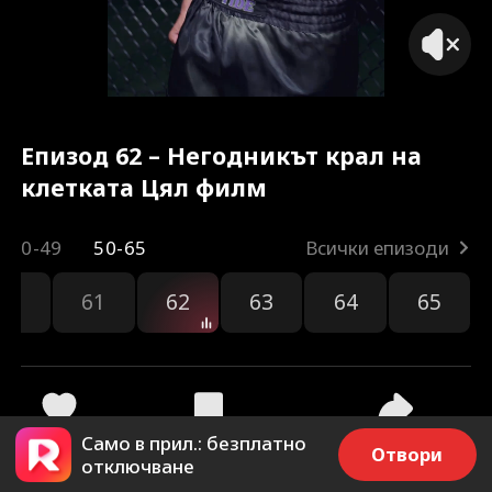
Епизод 62 – Негодникът крал на
клетката Цял филм
0-49
50-65
Всички епизоди
60
61
62
63
64
65
Само в прил.: безплатно
32
1.4k
Споделяне
Отвори
отключване