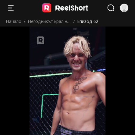
Начало
/
Негодникът крал на
/
Епизод 62
клетката