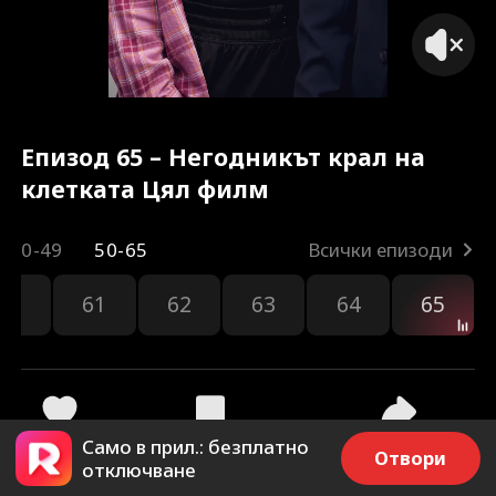
Епизод 65 – Негодникът крал на
клетката Цял филм
0-49
50-65
Всички епизоди
60
61
62
63
64
65
Само в прил.: безплатно
54
1.4k
Споделяне
Отвори
отключване