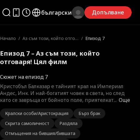
Допълване
български
Начало
/
Аз съм този, който отгов
/
Епизод 7
аря!
Епизод 7 – Аз съм този, който
отговаря! Цял филм
Сюжет на епизод 7
Кристобъл Балказар е тайният крал на Империал
Андес, Инк. И най-богатият човек в света, но след
като се завръща от бойнотo поле, приятелкат
...
Още
Кралски особи/Аристокрация
Бърз брак
Скрита самоличност
Раздяла
Отмъщения на бившия/бившата