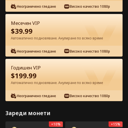
Гледайте безплатно в приложението
Неограничено гледане
Високо качество 1080p
Месечен VIP
$
39.99
Автоматично подновяване. Анулиране по всяко време
Епизод 7 – В дланта на ръката му
Неограничено гледане
Високо качество 1080p
Цял филм
Годишен VIP
0-49
50-73
Всички епизоди
$
199.99
7
8
9
10
11
1
Автоматично подновяване. Анулиране по всяко време
Неограничено гледане
Високо качество 1080p
Зареди монети
Само в прил.: безплатно
Отвори
отключване
147
14.6k
Споделяне
+
10
%
+
15
%