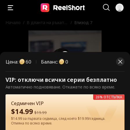
Начало
/
В дланта на ръката
/
Епизод 7
му
Цена
:
60
Баланс
:
0
VIP: отключи всички серии безплатно
Това са платени епизоди.
Автоматично подновяване. Откажете по всяко време.
Отключете, за да гледате.
26% ОТСТЪПКА
Седмичен VIP
$
14.99
$
19.99
60
Отключи сега
$14.99 за първата седмица, след което $19.99/седмица.
Отмяна по всяко време.