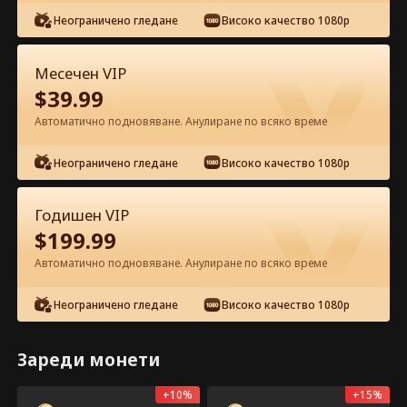
Гледайте безплатно в приложението
Неограничено гледане
Високо качество 1080p
Месечен VIP
$
39.99
Автоматично подновяване. Анулиране по всяко време
Епизод 8 – В дланта на ръката му
Неограничено гледане
Високо качество 1080p
Цял филм
Годишен VIP
0-49
50-73
Всички епизоди
$
199.99
8
9
10
11
12
1
Автоматично подновяване. Анулиране по всяко време
Неограничено гледане
Високо качество 1080p
Зареди монети
Само в прил.: безплатно
Отвори
отключване
131
14.6k
Споделяне
+
10
%
+
15
%