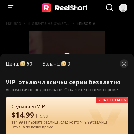
Начало
/
В дланта на ръката
/
Епизод 8
му
Цена
:
60
Баланс
:
0
VIP: отключи всички серии безплатно
Това са платени епизоди.
Автоматично подновяване. Откажете по всяко време.
Отключете, за да гледате.
26% ОТСТЪПКА
Седмичен VIP
$
14.99
$
19.99
60
Отключи сега
$14.99 за първата седмица, след което $19.99/седмица.
Отмяна по всяко време.