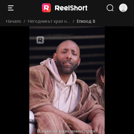
Начало
/
Негодникът крал на
/
Епизод 8
клетката