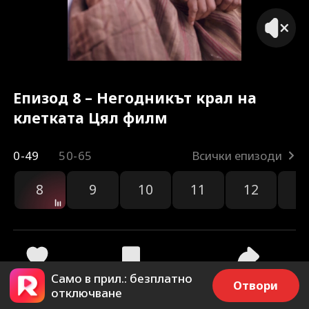
Епизод 8 – Негодникът крал на
клетката Цял филм
0-49
50-65
Всички епизоди
8
9
10
11
12
1
Само в прил.: безплатно
25
1.4k
Споделяне
Отвори
отключване