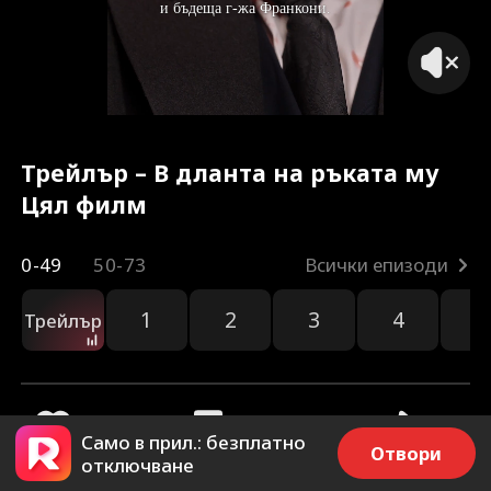
Трейлър – В дланта на ръката му
Цял филм
0-49
50-73
Всички епизоди
1
2
3
4
5
Трейлър
Само в прил.: безплатно
Отвори
отключване
148
14.6k
Споделяне