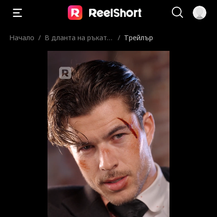
Начало
/
В дланта на ръката
/
Трейлър
му