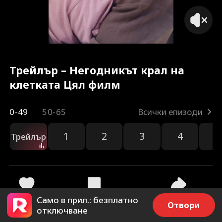
Трейлър – Негодникът крал на
клетката Цял филм
0-49
50-65
Всички епизоди
1
2
3
4
5
Трейлър
Само в прил.: безплатно
30
1.4k
Споделяне
Отвори
отключване