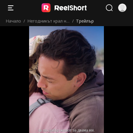
Начало
/
Негодникът крал на
/
Трейлър
клетката
за по-добър живот за двама ни.