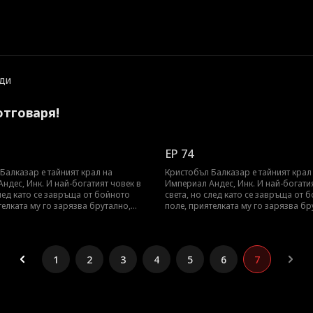
ди
отговаря!
EP 74
Балказар е тайният крал на
Кристобъл Балказар е тайният крал
ндес, Инк. И най-богатият човек в
Империал Андес, Инк. И най-богатия
след като се завръща от бойнотo
света, но след като се завръща от 
телката му го зарязва брутално,
поле, приятелката му го зарязва бр
о за клоун. Как ли кралят на всички
мислейки го за клоун. Как ли кралят
накара да съжалява?
хора ще я накара да съжалява?
1
2
3
4
5
6
7