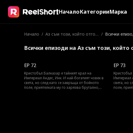
Начало
Категории
Марка
Начало
/
Аз съм този, който отгов
/
Всички епизо
аря!
Всички епизоди на Аз съм този, който 
EP 72
EP 73
Кристобъл Балказар е тайният крал на
Кристобъл 
Империал Андес, Инк. И най-богатият човек в
Империал А
света, но след като се завръща от бойнотo
света, но 
поле, приятелката му го зарязва брутално,
поле, прия
мислейки го за клоун. Как ли кралят на всички
мислейки г
хора ще я накара да съжалява?
хора ще я 