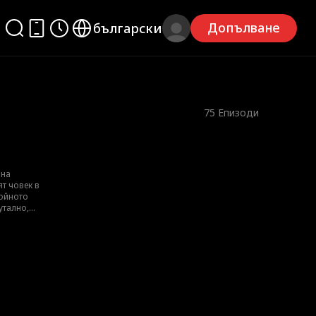
Допълване
български
75
Епизоди
 на
т човек в
бойнотo
утално,
 на всички