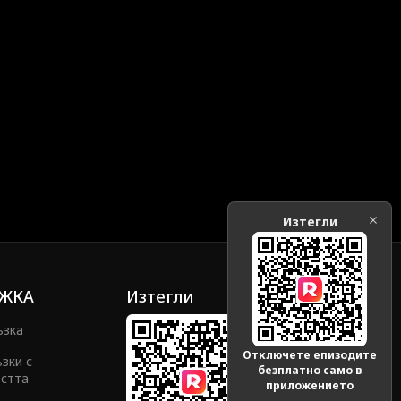
Изтегли
ЖКА
Изтегли
ъзка
Отключете епизодите
зки с
безплатно само в
стта
приложението